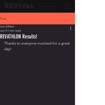
REVIVAL
GET IN TOUCH
Post
Joe Gilbert
Jun 9
1 min read
REVATHLON Results!
Thanks to everyone involved for a great 
day!